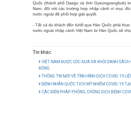
Quốc (thành phố Daegu và tỉnh Gyeongsangbuk) tro
Nam; đối với các trường hợp nhập cảnh vì mục đíc
nước ngoài để phối hợp giải quyết.
- Tất cả du khách đến từ/đi qua Hàn Quốc phải thực 
nước ngoài nhập cảnh Việt Nam từ Hàn Quốc sẽ chịu g
Tin khác:
VIỆT NAM ĐƯỢC CDC ĐƯA RA KHỎI DANH SÁCH 
ĐỒNG
THÔNG TIN MỚI VỀ TÌNH HÌNH DỊCH COVID-19 LI
BỆNH NHÂN QUỐC TỊCH MỸ NHIỄM COVID-19 TẠI
CÁC BIỆN PHÁP PHÒNG, CHỐNG DỊCH BỆNH COVI