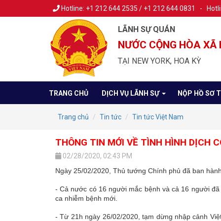
Hotline: +1 212 644 2535 / +1 212 644 0831 - Hotl
LÃNH SỰ QUÁN
NƯỚC CỘNG HÒA XÃ 
TẠI NEW YORK, HOA KỲ
TRANG CHỦ
DỊCH VỤ LÃNH SỰ
NỘP HỒ SƠ 
Trang chủ
Tin tức
Tin tức Việt Nam
THÔNG TIN MỚI VỀ TÌNH HÌNH DỊCH C
02/28/2020, 02:43 PM
Ngày 25/02/2020, Thủ tướng Chính phủ đã ban hành 
- Cả nước có 16 người mắc bệnh và cả 16 người đã 
ca nhiễm bệnh mới.
- Từ 21h ngày 26/02/2020, tạm dừng nhập cảnh Việt