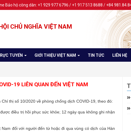
ine Bảo hộ công dân: +1 929 977 6796 / +1 917 513 8688 / +84 981.84.8
HỘI CHỦ NGHĨA VIỆT NAM
TRỰC TUYẾN
GIỚI THIỆU VIỆT NAM
TIN TỨC
LIÊN HỆ
OVID-19 LIÊN QUAN ĐẾN VIỆT NAM
T
Chỉ thị số 10/2020 về phòng chống dịch COVID-19, theo đó:
được điều trị hồi phục sức khỏe; 12 ngày qua không ghi nhận
 Nam đối với người đến từ hoặc đi qua vùng có dịch của Hàn