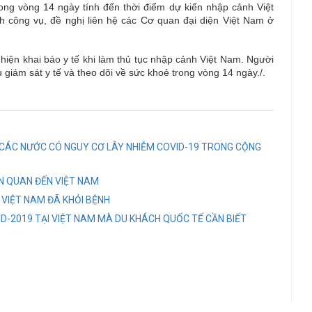
ng vòng 14 ngày tính đến thời điểm dự kiến nhập cảnh Việt
h công vụ, đề nghị liên hệ các Cơ quan đại diện Việt Nam ở
hiện khai báo y tế khi làm thủ tục nhập cảnh Việt Nam. Người
iám sát y tế và theo dõi về sức khoẻ trong vòng 14 ngày./.
CÁC NƯỚC CÓ NGUY CƠ LÂY NHIỄM COVID-19 TRONG CỘNG
ÊN QUAN ĐẾN VIỆT NAM
 VIỆT NAM ĐÃ KHỎI BỆNH
D-2019 TẠI VIỆT NAM MÀ DU KHÁCH QUỐC TẾ CẦN BIẾT