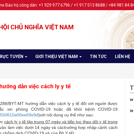
ine Bảo hộ công dân: +1 929 977 6796 / +1 917 513 8688 / +84 981.84.8
HỘI CHỦ NGHĨA VIỆT NAM
TRỰC TUYẾN
GIỚI THIỆU VIỆT NAM
TIN TỨC
LIÊN HỆ
ướng dẫn việc cách ly y tế
T
288/BYT-MT hướng dẫn việc cách ly y tế đối với người được
ắc xin phòng COVID-19 hoặc đã khỏi bệnh COVID-19
045550610a00ee69e9d
)với nội dung cụ thể như sau:
ợc
cách ly y tế tập trung 07 ngày và tiếp tục theo dõi y tế trong
 vào làm việc dưới 14 ngày và cáctrường hợp nhập cảnh cách
g,chống dịch COVID-19 và của Bộ Y tế):