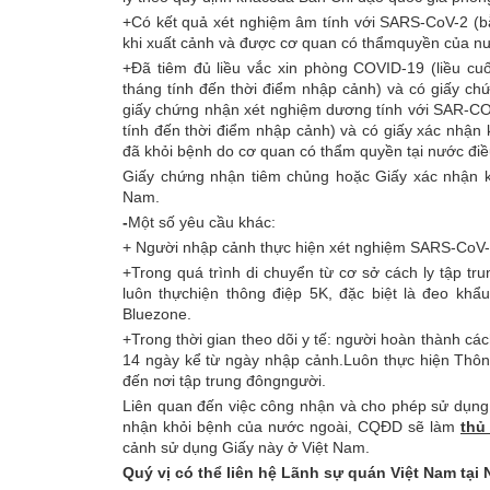
+Có kết quả xét nghiệm âm tính với SARS-CoV-2 (
khi xuất cảnh và được cơ quan có thẩmquyền của n
+Đã tiêm đủ liều vắc xin phòng COVID-19 (liều cuố
tháng tính đến thời điểm nhập cảnh) và có giấy c
giấy chứng nhận xét nghiệm dương tính với SAR-
tính đến thời điểm nhập cảnh) và có giấy xác nhậ
đã khỏi bệnh do cơ quan có thẩm quyền tại nước điều
Giấy chứng nhận tiêm chủng hoặc Giấy xác nhận k
Nam.
-
Một số yêu cầu khác:
+ Người nhập cảnh thực hiện xét nghiệm SARS-CoV-2
+Trong quá trình di chuyển từ cơ sở cách ly tập tru
luôn thựchiện thông điệp 5K, đặc biệt là đeo kh
Bluezone.
+Trong thời gian theo dõi y tế: người hoàn thành các
14 ngày kể từ ngày nhập cảnh.Luôn thực hiện Thông
đến nơi tập trung đôngngười.
Liên quan đến việc công nhận và cho phép sử dụng
nhận khỏi bệnh của nước ngoài, CQĐD sẽ làm
thủ
cảnh sử dụng Giấy này ở Việt Nam.
Quý vị có thể liên hệ Lãnh sự quán Việt Nam tạ