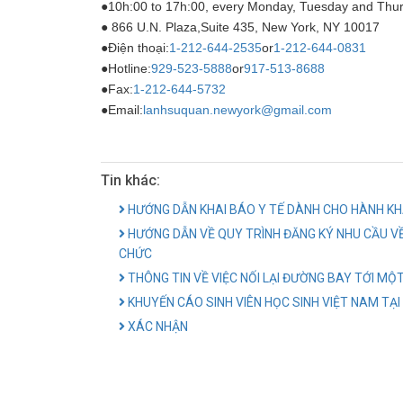
●10h:00 to 17h:00, every Monday, Tuesday and Thu
● 866 U.N. Plaza,Suite 435, New York, NY 10017
●Điện thoại:
1-212-644-2535
or
1-212-644-0831
●Hotline:
929-523-5888
or
917-513-8688
●Fax:
1-212-644-5732
●Email:
lanhsuquan.newyork@gmail.com
Tin khác:
HƯỚNG DẪN KHAI BÁO Y TẾ DÀNH CHO HÀNH KH
HƯỚNG DẪN VỀ QUY TRÌNH ĐĂNG KÝ NHU CẦU V
CHỨC
THÔNG TIN VỀ VIỆC NỐI LẠI ĐƯỜNG BAY TỚI MỘ
KHUYẾN CÁO SINH VIÊN HỌC SINH VIỆT NAM TẠI
XÁC NHẬN