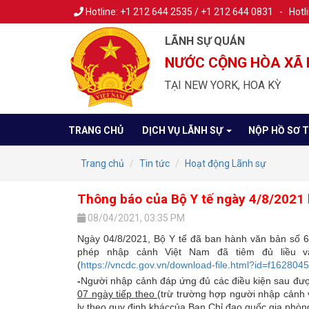
Hotline: +1 212 644 2535 / +1 212 644 0831 - Hotl
LÃNH SỰ QUÁN
NƯỚC CỘNG HÒA XÃ 
TẠI NEW YORK, HOA KỲ
TRANG CHỦ
DỊCH VỤ LÃNH SỰ
NỘP HỒ SƠ 
Trang chủ
Tin tức
Hoạt động Lãnh sự
Thông báo của Bộ Y tế ngày 4/8/2021 h
08/04/2021, 03:35 PM
Ngày 04/8/2021, Bộ Y tế đã ban hành văn bản số 6
phép nhập cảnh Việt Nam đã tiêm đủ liều v
(
https://vncdc.gov.vn/download-file.html?id=f1628
-
Người nhập cảnh đáp ứng đủ các điều kiện sau đư
07 ngày tiếp theo
(trừ trường hợp người nhập cảnh
ly theo quy định kháccủa Ban Chỉ đạo quốc gia phòn