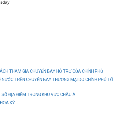
rsday
ÁCH THAM GIA CHUYẾN BAY HỖ TRỢ CỦA CHÍNH PHỦ
Ề NƯỚC TRÊN CHUYẾN BAY THƯƠNG MẠI DO CHÍNH PHỦ TỔ
T SỐ ĐỊA ĐIỂM TRONG KHU VỰC CHÂU Á
 HOA KỲ