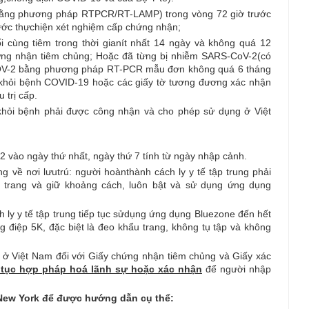
bằng phương pháp RTPCR/RT-LAMP) trong vòng 72 giờ trước
ước thựchiện xét nghiệm cấp chứng nhận;
i cùng tiêm trong thời gianít nhất 14 ngày và không quá 12
hứng nhận tiêm chủng; Hoặc đã từng bị nhiễm SARS-CoV-2(có
COV-2 bằng phương pháp RT-PCR mẫu đơn không quá 6 tháng
n khỏi bệnh COVID-19 hoặc các giấy tờ tương đương xác nhận
 trị cấp.
hỏi bệnh phải được công nhận và cho phép sử dụng ở Việt
 vào ngày thứ nhất, ngày thứ 7 tính từ ngày nhập cảnh.
ng về nơi lưutrú: người hoànthành cách ly y tế tập trung phải
ẩu trang và giữ khoảng cách, luôn bật và sử dụng ứng dụng
h ly y tế tập trung tiếp tục sửdụng ứng dụng Bluezone đến hết
 điệp 5K, đặc biệt là đeo khẩu trang, không tụ tập và không
 ở Việt Nam đối với Giấy chứng nhận tiêm chủng và Giấy xác
 tục hợp pháp hoá lãnh sự hoặc xác nhận
để người nhập
i New York để được hướng dẫn cụ thể: