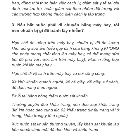
Iran, đồng thời thực hiện việc cách ly, giám sát y tế tại gia
đình, nơi lưu trú, hoặc giám sát theo nhóm đối tượng với
các trường hợp không thuộc diện cách ly tập trung.
3. Nếu bắt buộc phải di chuyển bằng máy bay,
tôi
nên chuẩn bị gì để tránh lây nhiễm?
Hạn chế ăn uống trên máy bay, chuẩn bị đồ ăn lương
khô, uống sữa ấm (nếu quy định của hàng không KHÔNG
cho phép mang chất lỏng lên máy bay, có thể mang sữa
bột để pha với nước ấm trên máy bay), vitamin tổng hợp
trước khi lên máy bay.
Hạn chế đi vệ sinh trên máy bay và nơi công cộng.
Xịt khử khuẩn quanh người, kể cả
giầy, đế giầy, túi xách,
đồ đạc mang theo người.
Bịt lỗ tai bằng bông thấm nước sát khuẩn.
Thường xuyên đeo khẩu trang, nên đeo loại khẩu trang
3M kín hoặc đeo cùng lúc 02 khẩu trang (khẩu trang vải ở
trong, khẩu trang y tế ở ngoài).
Xúc nước sát khuẩn thường xuyên, lấy khăn sát khuẩn lau
bên ngoài vùng mặt đã đeo kính và khẩu trang.