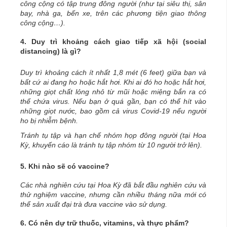
công cộng có tập trung đông người (như tại siêu thị, sân
bay, nhà ga, bến xe, trên các phương tiện giao thông
công cộng…).
4.
Duy trì khoảng cách giao tiếp xã hội
(social
distancing) là gì?
Duy trì khoảng cách ít nhất 1,8 mét (6 feet) giữa bạn và
bất cứ ai đang ho hoặc hắt hơi. Khi ai đó ho hoặc hắt hơi,
những giọt chất lỏng nhỏ từ mũi hoặc miệng bắn ra có
thể chứa virus. Nếu bạn ở quá gần, bạn có thể hít vào
những giọt nước, bao gồm cả virus Covid-19 nếu người
ho bị nhiễm bệnh.
Tránh tụ tập và hạn chế nhóm họp đông người (tại Hoa
Kỳ, khuyến cáo là tránh tụ tập nhóm từ 10 người trở lên).
5.
Khi nào sẽ có vaccine?
Các nhà nghiên cứu tại Hoa Kỳ đã bắt đầu nghiên cứu và
thử nghiệm vaccine, nhưng cần nhiều tháng nữa mới có
thể sản xuất đại trà đưa vaccine vào sử dụng.
6.
Có nên dự trữ thuốc, vitamins, và thực phẩm?