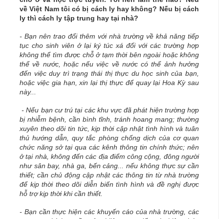
về Việt Nam tôi có bị cách ly hay không? Nếu bị cách
ly thì cách ly tập trung hay tại nhà?
- Bạn nên trao đổi thêm với nhà trường về khả năng tiếp
tục cho sinh viên ở lại ký túc xá đối với các trường hợp
không thể tìm được chỗ ở tạm thời bên ngoài hoặc không
thể về nước, hoặc nếu việc về nước có thể ảnh hưởng
đến việc duy trì trạng thái thị thực du học sinh của bạn,
hoặc việc gia hạn, xin lại thị thực để quay lại Hoa Kỳ sau
này...
- Nếu bạn cư trú tại các khu vực đã phát hiện trường hợp
bị nhiễm bệnh, cần bình tĩnh, tránh hoang mang; thường
xuyên theo dõi tin tức, kịp thời cập nhật tình hình và tuân
thủ hướng dẫn, quy tắc phòng chống dịch của cơ quan
chức năng sở tại qua các kênh thông tin chính thức; nên
ở tại nhà, không đến các địa điểm công cộng, đông người
như sân bay, nhà ga, bến cảng... nếu không thực sự cần
thiết; cần chủ động cập nhật các thông tin từ nhà trường
để kịp thời theo dõi diễn biến tình hình và đề nghị được
hỗ trợ kịp thời khi cần thiết.
- Bạn cần thực hiện các khuyến cáo của nhà trường, các