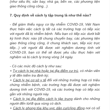
(như siêu thị, sân bay, nhà ga, bến xe, các phương tiện
giao thông công cộng...).
7. Quy định về cách ly tập trung là như thế nào?
- Để giảm thiểu nguy cơ lây nhiễm COVID-19, Việt Nam
thực hiện việc cách ly tất cả các trường hợp có tiếp xúc
với người đã bị nhiễm bệnh. Nếu bạn có tiếp xúc dưới bất
kỳ hình thức nào (đi chung chuyến bay, các phương tiện
giao thông công cộng, ở chung khách sạn, tiếp xúc trực
tiếp...) với người đã được xét nghiệm dương tính với
COVID-19, bạn có thể sẽ được yêu cầu thực hiện xét
nghiệm và bị cách ly trong vòng 14 ngày.
- Có các mức độ cách ly như sau:
+
Tự cách ly tại nhà hoặc tại địa điểm cư trú
, có nhân viên
y tế đến kiểm tra định kỳ;
+
Cách ly tại cơ sở y tế
đối với những trường hợp có triệu
chứng nhiễm bệnh, các trường hợp đã được xét nghiệm
dương tính với COVID-19, và các trường hợp có tiếp xúc
gần với những người này.
+
Cách ly tại địa điểm cách ly tập trung
dành cho những
người đến từ/đi qua vùng có dịch.
+
Cách ly phong tỏa khu vực dân cư/cộng đồng
nơi có số