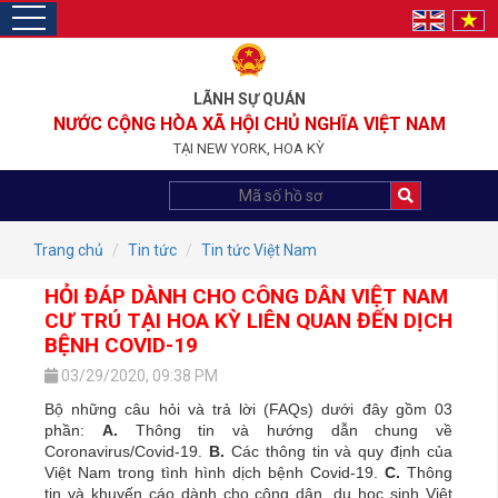
toggle
navigation
LÃNH SỰ QUÁN
NƯỚC CỘNG HÒA XÃ HỘI CHỦ NGHĨA VIỆT NAM
TẠI NEW YORK, HOA KỲ
Trang chủ
Tin tức
Tin tức Việt Nam
HỎI ĐÁP DÀNH CHO CÔNG DÂN VIỆT NAM
CƯ TRÚ TẠI HOA KỲ LIÊN QUAN ĐẾN DỊCH
BỆNH COVID-19
03/29/2020, 09:38 PM
Bộ những câu hỏi và trả lời (FAQs) dưới đây gồm 03
phần:
A.
Thông tin và hướng dẫn chung về
Coronavirus/Covid-19.
B.
Các thông tin và quy định của
Việt Nam trong tình hình dịch bệnh Covid-19.
C.
Thông
tin và khuyến cáo dành cho công dân, du học sinh Việt