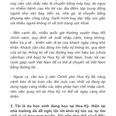
nay, nên cân nhắc việc di chuyển bằng máy bay, do nguy
cơ nhiễm bệnh cao khi tới các địa điểm tập trung đông
người như sân bay, bến xe, nhà ga, di chuyển bằng
phương tiện công cộng, hành trình bay dài, tiếp xúc gần
với nhiều người không rõ về tình trạng sức khoẻ.
- Bên cạnh đó, nhiều quốc gia thường xuyên thay đổi
chính sách, quy định về xuất nhập cảnh, hàng không,
kiểm tra y tế... khiến việc đi lại của khách ngày càng khó
khăn. Khách cần chủ động tìm hiểu kỹ thông tin, quy định
của sở tại, thông tin về các đường bay còn hiệu lực (chưa
cấm/hạn chế bay) từ Hoa Kỳ về Việt Nam, hoặc tới các
nước giáp ranh Việt Nam để có thể di chuyển về Việt Nam
bằng đường bộ...
- Ngoài ra, cần lưu ý việc Chính phủ Hoa Kỳ đã nâng
cảnh báo đi lại toàn cầu lên mức cao nhất và đang áp
dụng ngày càng nhiều các biện pháp hạn chế nhập cảnh,
nên việc quay trở lại Hoa Kỳ có thể sẽ ngày càng khó
khăn.
2. Tôi là du học sinh đang học tại Hoa Kỳ. Hiện tại
nhà trường đã đề nghị tôi rời khỏi ký túc xá, tự tìm
chỗ ở và học trực tuyến. Tôi nên làm thế nào? Nếu