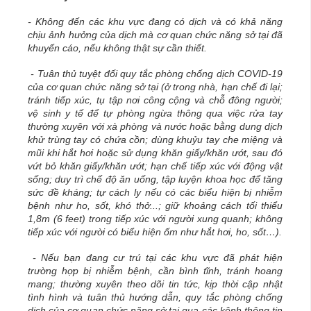
- Không đến các khu vực đang có dịch và có khả năng
chịu ảnh hưởng của dịch mà cơ quan chức năng sở tại đã
khuyến cáo, nếu không thật sự cần thiết.
- Tuân thủ tuyệt đối quy tắc phòng chống dịch COVID-19
của cơ quan chức năng sở tại (ở trong nhà, hạn chế đi lại;
tránh tiếp xúc, tụ tập nơi công cộng và chỗ đông người;
vệ sinh y tế để tự phòng ngừa thông qua việc rửa tay
thường xuyên với xà phòng và nước hoặc bằng dung dịch
khử trùng tay có chứa cồn; dùng khuỷu tay che miệng và
mũi khi hắt hơi hoặc sử dụng khăn giấy/khăn ướt, sau đó
vứt bỏ khăn giấy/khăn ướt; hạn chế tiếp xúc với động vật
sống; duy trì chế độ ăn uống, tập luyện khoa học để tăng
sức đề kháng; tự cách ly nếu có các biểu hiện bị nhiễm
bệnh như ho, sốt, khó thở...; giữ khoảng cách tối thiểu
1,8m (6 feet) trong tiếp xúc với người xung quanh; không
tiếp xúc với người có biểu hiện ốm như hắt hơi, ho, sốt…).
- Nếu bạn đang cư trú tại các khu vực đã phát hiện
trường hợp bị nhiễm bệnh, cần bình tĩnh, tránh hoang
mang; thường xuyên theo dõi tin tức, kịp thời cập nhật
tình hình và tuân thủ hướng dẫn, quy tắc phòng chống
dịch của cơ quan chức năng sở tại qua các kênh thông tin