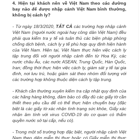
4. Hiện tại khách nên về Việt Nam theo các đường
bay nào để được nhập cảnh Việt Nam bình thường,
không bị cách ly?
- Từ ngày 18/3/2020,
TẤT CẢ
các trường hợp nhập cảnh
Việt Nam (người nước ngoài hay công dân Việt Nam) đều
phải qua kiểm tra y tế và tuân thủ các biện pháp phòng
chống dịch bệnh, cách ly y tế phù hợp quy định hiện hành
của Việt Nam. Hiện tại, Việt Nam thực hiện việc cách ly
tập trung đối với người nhập cảnh đến từ Hoa Kỳ, các
nước châu Âu, các nước ASEAN, Trung Quốc, Hàn Quốc,
Iran; đồng thời thực hiện việc cách ly, giám sát y tế tại gia
đình, nơi lưu trú, hoặc giám sát theo nhóm đối tượng với
các trường hợp không thuộc diện cách ly tập trung.
- Khách cần thường xuyên kiểm tra cập nhật quy định của
các hãng hàng không, đảm bảo có đầy đủ các giấy tờ cần
thiết theo yêu cầu để có thể thực hiện chuyến bay (đặc
biệt là các giấy tờ xác nhận tình trạng sức khỏe, Giấy xác
nhận âm tính với virus COVID-19 do cơ quan có thẩm
quyền nước sở tại cấp, nếu có).
- Trong một số trường hợp đặc biệt, người nhập cảnh Việt
Nam theo diện miễn thị thực hoặc có Giấy miễn thị thực