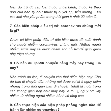
Nên dự trữ đủ các loại thuốc chữa bệnh, thuốc kê theo
đơn của bác sỹ như thuốc trị huyết áp, tiểu đường… và
các loại nhu yếu phẩm trong thời gian ít nhất 02 tuần lễ.
7
.
Các biện pháp điều trị với coronavirus chủng mới
là gì?
Chưa có biện pháp điều trị đặc hiệu được đề xuất dành
cho người nhiễm coronavirus chủng mới. Những người
nhiễm virus này sẽ được chăm sóc hỗ trợ để giúp giảm
nhẹ triệu chứng.
8
.
Có nên du lịch/di chuyển bằng máy bay trong lúc
này?
Nên tránh du lịch, di chuyển vào thời điểm hiện nay. Cho
dù bạn di chuyển đến những nơi được coi là ít nguy hiểm
nhưng trong thời gian bạn di chuyển (nhất là ngồi trong
các không gian hẹp như máy bay, ô tô…), nguy cơ lây
nhiễm từ những người nhiễm bệnh sẽ tăng cao.
9. Cần thực hiện các biện pháp phòng ngừa nào để
tránh lây nhiễm coronavirus?