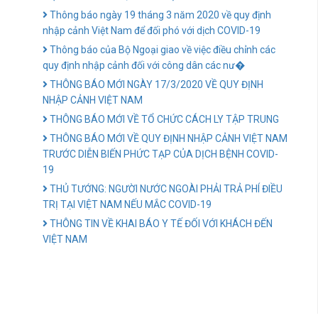
Thông báo ngày 19 tháng 3 năm 2020 về quy định
nhập cảnh Việt Nam để đối phó với dịch COVID-19
Thông báo của Bộ Ngoại giao về việc điều chỉnh các
quy định nhập cảnh đối với công dân các nư�
THÔNG BÁO MỚI NGÀY 17/3/2020 VỀ QUY ĐỊNH
NHẬP CẢNH VIỆT NAM
THÔNG BÁO MỚI VỀ TỔ CHỨC CÁCH LY TẬP TRUNG
THÔNG BÁO MỚI VỀ QUY ĐỊNH NHẬP CẢNH VIỆT NAM
TRƯỚC DIỄN BIẾN PHỨC TẠP CỦA DỊCH BỆNH COVID-
19
THỦ TƯỚNG: NGƯỜI NƯỚC NGOÀI PHẢI TRẢ PHÍ ĐIỀU
TRỊ TẠI VIỆT NAM NẾU MẮC COVID-19
THÔNG TIN VỀ KHAI BÁO Y TẾ ĐỐI VỚI KHÁCH ĐẾN
VIỆT NAM