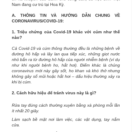
Nam đang cư trú tại Hoa Kỳ.
A. THÔNG TIN VÀ HƯỚNG DẪN CHUNG VỀ
CORONAVIRUS/COVID-19:
1. Triệu chứng của Covid-19 khác với cúm như thế
nào?
Cả Covid-19 và cúm thông thường đều là những bệnh về
đường hô hấp và lây lan qua tiếp xúc, những giọt nước
nhỏ bắn ra từ đường hô hấp của người nhiễm bệnh (ví dụ
như khi người bệnh ho, hắt hơi). Điểm khác là chủng
coronavirus mới này gây sốt, ho khan và khó thở nhưng
không gây sổ mũi hoặc hắt hơi – dấu hiệu thường xảy ra
khi bị cúm.
2. Cách hữu hiệu để tránh virus này là gì?
Rửa tay đúng cách thường xuyên bằng xà phòng mỗi lần
ít nhất 20 giây.
Làm sạch bề mặt nơi làm việc, các vật dụng, tay nắm
cửa.