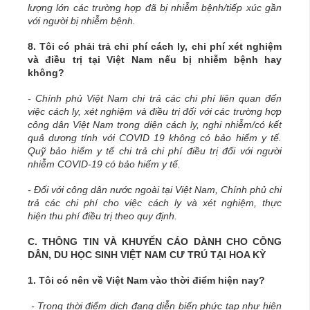
lượng lớn các trường hợp đã bị nhiễm bệnh/tiếp xúc gần
với người bị nhiễm bệnh.
8. Tôi có phải trả chi phí cách ly, chi phí xét nghiệm
và điều trị tại Việt Nam nếu bị nhiễm bệnh hay
không?
- Chính phủ Việt Nam chi trả các chi phí liên quan đến
việc cách ly, xét nghiệm và điều trị đối với các trường hợp
công dân Việt Nam trong diện cách ly, nghi nhiễm/có kết
quả dương tính với COVID 19 không có bảo hiểm y tế.
Quỹ bảo hiểm y tế chi trả chi phí điều trị đối với người
nhiễm COVID-19 có bảo hiểm y tế.
- Đối với công dân nước ngoài tại Việt Nam, Chính phủ chi
trả các chi phí cho việc cách ly và xét nghiệm, thực
hiện
thu phí điều trị theo quy định.
C. THÔNG TIN VÀ KHUYẾN CÁO DÀNH CHO CÔNG
DÂN, DU HỌC SINH VIỆT NAM CƯ TRÚ TẠI HOA KỲ
1. Tôi có nên về Việt Nam vào thời điểm hiện nay?
- Trong thời điểm dịch đang diễn biến phức tạp như hiện