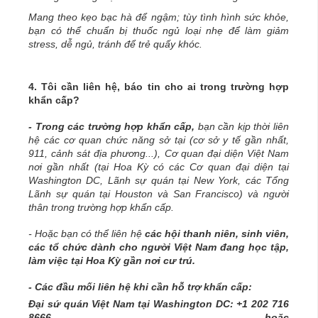
Mang theo kẹo bạc hà để ngậm; tùy tình hình sức khỏe,
bạn có thể chuẩn bị thuốc ngủ loại nhẹ để làm giảm
stress, dễ ngủ, tránh để trẻ quấy khóc.
4. Tôi cần liên hệ, báo tin cho ai trong trường hợp
khẩn cấp?
- Trong các trường hợp khẩn cấp,
bạn cần kịp thời liên
hệ các cơ quan chức năng sở tại (cơ sở y tế gần nhất,
911, cảnh sát địa phương...), Cơ quan đại diện Việt Nam
nơi gần nhất (tại Hoa Kỳ có các Cơ quan đại diện tại
Washington DC, Lãnh sự quán tại New York, các Tổng
Lãnh sự quán tại Houston và San Francisco) và người
thân trong trường hợp khẩn cấp.
- Hoặc bạn có thể liên hệ
các
h
ội
t
hanh niên, sinh viên,
các tổ chức dành cho người Việt Nam đang học tập,
làm việc tại Hoa Kỳ gần nơi cư trú.
- Các đầu mối liên hệ khi cần hỗ trợ khẩn cấp:
Đại sứ quán Việt Nam tại Washington DC: +1 202 716
8666 hoặc