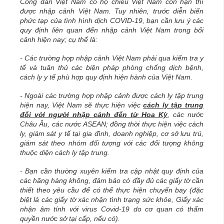
Công dân Việt Nam có hộ chiếu Việt Nam còn hạn thì
được nhập cảnh Việt Nam. Tuy nhiên, trước diễn biến
phức tạp của tình hình dịch COVID-19, bạn cần lưu ý các
quy định liên quan đến nhập cảnh Việt Nam trong bối
cảnh hiện nay; cụ thể là:
- Các trường hợp nhập cảnh Việt Nam phải qua kiểm tra y
tế và tuân thủ các biện pháp phòng chống dịch bệnh,
cách ly y tế phù hợp quy định hiện hành của Việt Nam.
- Ngoài các trường hợp nhập cảnh được cách ly tập trung
hiện nay, Việt Nam sẽ thực hiện việc
cách ly tập trung
đối với người nhập cảnh đến từ Hoa Kỳ
, các nước
Châu Âu, các nước ASEAN; đồng thời thực hiện việc cách
ly, giám sát y tế tại gia đình, doanh nghiệp, cơ sở lưu trú,
giám sát theo nhóm đối tượng với các đối tượng không
thuộc diện cách ly tập trung.
- Bạn cần thường xuyên kiểm tra cập nhật quy định của
các hãng hàng không, đảm bảo có đầy đủ các giấy tờ cần
thiết theo yêu cầu để có thể thực hiện chuyến bay (đặc
biệt là các giấy tờ xác nhận tình trạng sức khỏe, Giấy xác
nhận âm tính với virus Covid-19 do cơ quan có thẩm
quyền nước sở tại cấp, nếu có).