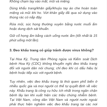
Không chạm tay vào mắt, mũi và miệng.
Dùng khẩu trang/khăn giấy/khuỷu tay áo che hoàn toàn
miệng và mũi khi ho. Vứt khăn giấy đã qua sử dụng vào
thùng rác có nắp đậy.
Rửa mũi, súc họng thường xuyên bằng nước muối ấm
hoặc dung dịch sát khuẩn.
Giữ cổ họng ẩm bằng cách uống nước ấm (tốt nhất là 15
phút uống một lần).
3.
Đeo khẩu trang có giúp tránh được virus không?
Tại Hoa Kỳ, Trung tâm Phòng ngừa và Kiểm soát Dịch
bệnh Hoa Kỳ (CDC) không khuyến nghị đeo khẩu trang
đối với người dân nói chung; chỉ đeo khi có dấu hiệu bị
bệnh hoặc tiếp xúc với người bệnh.
Tuy nhiên, việc đeo khẩu trang là thói quen phổ biến ở
nhiều quốc gia và mọi người có thể tự quyết định về việc
này. Khẩu trang là công cụ hữu ích nhất trong ngăn chặn
bệnh lây lan khi xuất hiện các triệu chứng nhiễm bệnh.
Tại Việt Nam, công dân Việt Nam và người nước ngoài
phải thực hiện nghiêm việc đeo khẩu trang tại các nơi