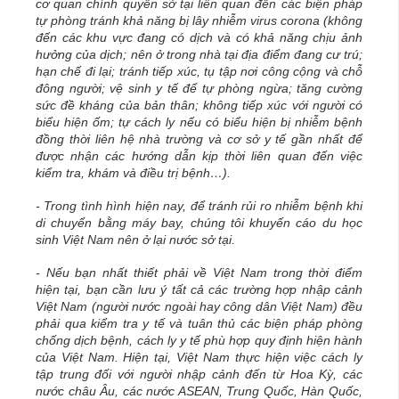
cơ quan chính quyền sở tại liên quan đến các biện pháp
tự phòng tránh khả năng bị lây nhiễm virus corona (không
đến các khu vực đang có dịch và có khả năng chịu ảnh
hưởng của dịch; nên ở trong nhà tại địa điểm đang cư trú;
hạn chế đi lại; tránh tiếp xúc, tụ tập nơi công cộng và chỗ
đông người; vệ sinh y tế để tự phòng ngừa; tăng cường
sức đề kháng của bản thân; không tiếp xúc với người có
biểu hiện ốm; tự cách ly nếu có biểu hiện bị nhiễm bệnh
đồng thời liên hệ nhà trường và cơ sở y tế gần nhất để
được nhận các hướng dẫn kịp thời liên quan đến việc
kiểm tra, khám và điều trị bệnh…).
- Trong tình hình hiện nay, để tránh rủi ro nhiễm bệnh khi
di chuyển bằng máy bay, chúng tôi khuyến cáo du học
sinh Việt Nam nên ở lại nước sở tại.
- Nếu bạn nhất thiết phải về Việt Nam trong thời điểm
hiện tại, bạn cần lưu ý tất cả các trường hợp nhập cảnh
Việt Nam (người nước ngoài hay công dân Việt Nam) đều
phải qua kiểm tra y tế và tuân thủ các biện pháp phòng
chống dịch bệnh, cách ly y tế phù hợp quy định hiện hành
của Việt Nam. Hiện tại, Việt Nam thực hiện việc cách ly
tập trung đối với người nhập cảnh đến từ Hoa Kỳ, các
nước châu Âu, các nước ASEAN, Trung Quốc, Hàn Quốc,