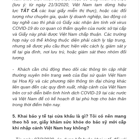
(lưu ý: từ ngày 21/3/2020, Việt Nam tạm dừng hiệu
lực
TẤT CẢ
các loại giấy miễn thị thực), hoặc các đối
tượng như chuyên gia, quản lý doanh nghiệp, lao động có
tay nghề cao thì phải có Giấy xác nhận âm tính với virus
COVID-19 do cơ quan có thẩm quyền của nước sở tại cấp
và Giấy này phải được Việt Nam chấp thuận. Các trường
hợp này có thể không thuộc diện phải cách ly tập trung,
nhưng sẽ được yêu cầu thực hiện việc cách ly, giám sát y
tế tại gia đình, nơi lưu trú, hoặc giám sát theo nhóm đối
tượng.
- Khách cần chủ động theo dõi các thông tin cập nhật
thường xuyên trên trang web của Đại sứ quán Việt Nam
tại Hoa Kỳ và các phương tiện thông tin đại chúng khác
liên quan đến các quy định xuất, nhập cảnh của Việt Nam
trên cơ sở diễn biến tình hình dịch COVID-19 tại các nước
và Việt Nam để có kế hoạch đi lại phù hợp cho bản thân
trong thời điểm hiện nay.
5. Khai báo y tế tại cửa khẩu là gì? Tôi có nên mang
theo hồ sơ, giấy khám sức khỏe do bác sỹ mới cấp
khi nhập cảnh Việt Nam hay không?