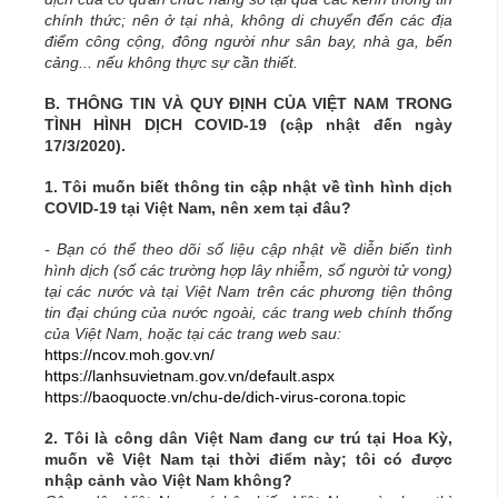
chính thức; nên ở tại nhà, không di chuyển đến các địa
điểm công cộng, đông người như sân bay, nhà ga, bến
cảng... nếu không thực sự cần thiết.
B. THÔNG TIN VÀ QUY ĐỊNH CỦA VIỆT NAM TRONG
TÌNH HÌNH DỊCH COVID-19 (cập nhật đến ngày
17/3/2020).
1. Tôi muốn biết thông tin cập nhật về tình hình dịch
COVID-19 tại Việt Nam, nên xem tại đâu?
- Bạn có thể theo dõi số liệu cập nhật về diễn biến tình
hình dịch (số các trường hợp lây nhiễm, số người tử vong)
tại các nước và tại Việt Nam trên các phương tiện thông
tin đại chúng của nước ngoài, các trang web chính thống
của Việt Nam, hoặc tại các trang web sau:
https://ncov.moh.gov.vn/
https://lanhsuvietnam.gov.vn/default.aspx
https://baoquocte.vn/chu-de/dich-virus-corona.topic
2. Tôi là công dân Việt Nam đang cư trú tại Hoa Kỳ,
muốn về Việt Nam tại thời điểm này; tôi có được
nhập cảnh vào Việt Nam không?