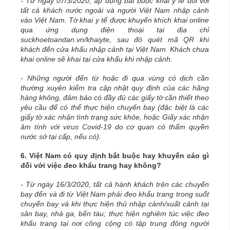
- Từ ngày 07/3/2020, áp dụng bắt buộc khai y tế đối với
tất cả khách nước ngoài và người Việt Nam nhập cảnh
vào Việt Nam. Tờ khai y tế được khuyến khích khai online
qua ứng dụng điện thoại tại địa chỉ
suckhoetoandan.vn/khaiyte, sau đó quét mã QR khi
khách đến cửa khẩu nhập cảnh tại Việt Nam. Khách chưa
khai online sẽ khai tại cửa khẩu khi nhập cảnh.
- Những người đến từ hoặc đi qua vùng có dịch cần
thường xuyên kiểm tra cập nhật quy định của các hãng
hàng không, đảm bảo có đầy đủ các giấy tờ cần thiết theo
yêu cầu để có thể thực hiện chuyến bay (đặc biệt là các
giấy tờ xác nhận tình trạng sức khỏe, hoặc Giấy xác nhận
âm tính với virus Covid-19 do cơ quan có thẩm quyền
nước sở tại cấp, nếu có).
6. Việt Nam có quy định bắt buộc hay khuyến cáo gì
đối với việc đeo khẩu trang hay không?
- Từ ngày 16/3/2020, tất cả hành khách trên các chuyến
bay đến và đi từ Việt Nam phải đeo khẩu trang trong suốt
chuyến bay và khi thực hiện thủ nhập cảnh/xuất cảnh tại
sân bay, nhà ga, bến tàu; thực hiện nghiêm túc việc đeo
khẩu trang tại nơi công cộng có tập trung đông người