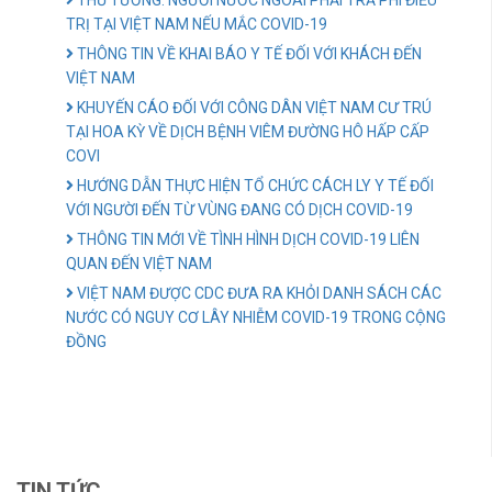
THỦ TƯỚNG: NGƯỜI NƯỚC NGOÀI PHẢI TRẢ PHÍ ĐIỀU
TRỊ TẠI VIỆT NAM NẾU MẮC COVID-19
THÔNG TIN VỀ KHAI BÁO Y TẾ ĐỐI VỚI KHÁCH ĐẾN
VIỆT NAM
KHUYẾN CÁO ĐỐI VỚI CÔNG DÂN VIỆT NAM CƯ TRÚ
TẠI HOA KỲ VỀ DỊCH BỆNH VIÊM ĐƯỜNG HÔ HẤP CẤP
COVI
HƯỚNG DẪN THỰC HIỆN TỔ CHỨC CÁCH LY Y TẾ ĐỐI
VỚI NGƯỜI ĐẾN TỪ VÙNG ĐANG CÓ DỊCH COVID-19
THÔNG TIN MỚI VỀ TÌNH HÌNH DỊCH COVID-19 LIÊN
QUAN ĐẾN VIỆT NAM
VIỆT NAM ĐƯỢC CDC ĐƯA RA KHỎI DANH SÁCH CÁC
NƯỚC CÓ NGUY CƠ LÂY NHIỄM COVID-19 TRONG CỘNG
ĐỒNG
TIN TỨC