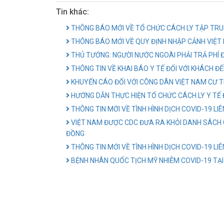
Tin khác:
THÔNG BÁO MỚI VỀ TỔ CHỨC CÁCH LY TẬP TR
THÔNG BÁO MỚI VỀ QUY ĐỊNH NHẬP CẢNH VIỆT 
THỦ TƯỚNG: NGƯỜI NƯỚC NGOÀI PHẢI TRẢ PHÍ Đ
THÔNG TIN VỀ KHAI BÁO Y TẾ ĐỐI VỚI KHÁCH Đ
KHUYẾN CÁO ĐỐI VỚI CÔNG DÂN VIỆT NAM CƯ T
HƯỚNG DẪN THỰC HIỆN TỔ CHỨC CÁCH LY Y TẾ Đ
THÔNG TIN MỚI VỀ TÌNH HÌNH DỊCH COVID-19 LI
VIỆT NAM ĐƯỢC CDC ĐƯA RA KHỎI DANH SÁCH 
ĐỒNG
THÔNG TIN MỚI VỀ TÌNH HÌNH DỊCH COVID-19 LI
BỆNH NHÂN QUỐC TỊCH MỸ NHIỄM COVID-19 TẠI