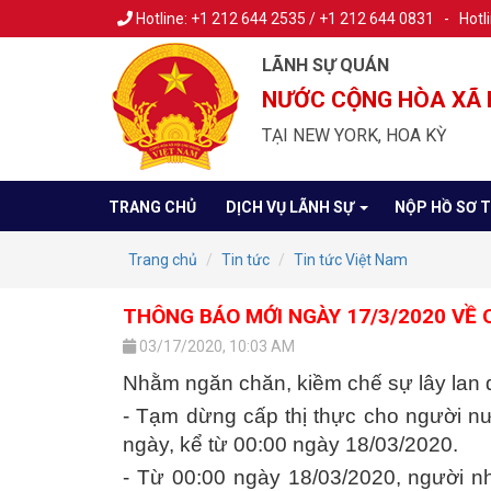
Hotline: +1 212 644 2535 / +1 212 644 0831 - Hotl
LÃNH SỰ QUÁN
NƯỚC CỘNG HÒA XÃ 
TẠI NEW YORK, HOA KỲ
TRANG CHỦ
DỊCH VỤ LÃNH SỰ
NỘP HỒ SƠ 
Trang chủ
Tin tức
Tin tức Việt Nam
THÔNG BÁO MỚI NGÀY 17/3/2020 VỀ 
03/17/2020, 10:03 AM
Nhằm ngăn chăn, kiềm chế sự lây lan 
- Tạm dừng cấp thị thực cho người n
ngày, kể từ 00:00 ngày 18/03/2020.
- Từ 00:00 ngày 18/03/2020, người n