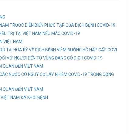
UNG
NAM TRƯỚC DIỄN BIẾN PHỨC TẠP CỦA DỊCH BỆNH COVID-19
IỀU TRỊ TẠI VIỆT NAM NẾU MẮC COVID-19
ẾN VIỆT NAM
RÚ TẠI HOA KỲ VỀ DỊCH BỆNH VIÊM ĐƯỜNG HÔ HẤP CẤP COVI
ỐI VỚI NGƯỜI ĐẾN TỪ VÙNG ĐANG CÓ DỊCH COVID-19
ÊN QUAN ĐẾN VIỆT NAM
CÁC NƯỚC CÓ NGUY CƠ LÂY NHIỄM COVID-19 TRONG CỘNG
ÊN QUAN ĐẾN VIỆT NAM
 VIỆT NAM ĐÃ KHỎI BỆNH