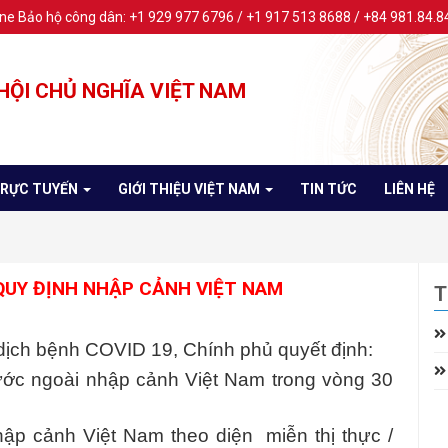
ine Bảo hộ công dân: +1 929 977 6796 / +1 917 513 8688 / +84 981.84.8
HỘI CHỦ NGHĨA VIỆT NAM
TRỰC TUYẾN
GIỚI THIỆU VIỆT NAM
TIN TỨC
LIÊN HỆ
QUY ĐỊNH NHẬP CẢNH VIỆT NAM
T
dịch bệnh COVID 19, Chính phủ quyết định:
ước ngoài nhập cảnh Việt Nam trong vòng 30
hập cảnh Việt Nam theo diện miễn thị thực /