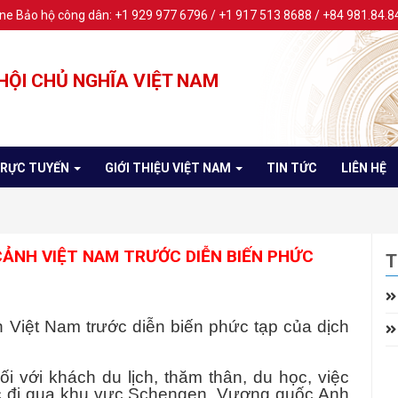
ine Bảo hộ công dân: +1 929 977 6796 / +1 917 513 8688 / +84 981.84.8
HỘI CHỦ NGHĨA VIỆT NAM
TRỰC TUYẾN
GIỚI THIỆU VIỆT NAM
TIN TỨC
LIÊN HỆ
CẢNH VIỆT NAM TRƯỚC DIỄN BIẾN PHỨC
T
 Việt Nam trước diễn biến phức tạp của dịch
ới khách du lịch, thăm thân, du học, việc
ặc đi qua khu vực Schengen, Vương quốc Anh