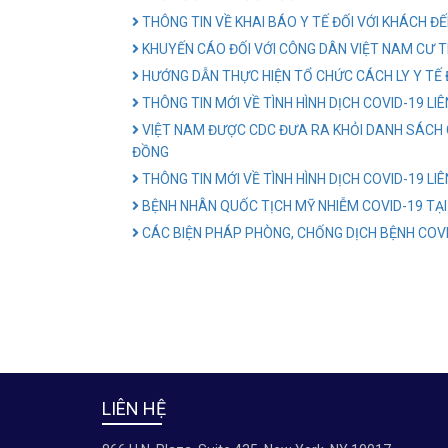
THÔNG TIN VỀ KHAI BÁO Y TẾ ĐỐI VỚI KHÁCH Đ
KHUYẾN CÁO ĐỐI VỚI CÔNG DÂN VIỆT NAM CƯ T
HƯỚNG DẪN THỰC HIỆN TỔ CHỨC CÁCH LY Y TẾ Đ
THÔNG TIN MỚI VỀ TÌNH HÌNH DỊCH COVID-19 LI
VIỆT NAM ĐƯỢC CDC ĐƯA RA KHỎI DANH SÁCH 
ĐỒNG
THÔNG TIN MỚI VỀ TÌNH HÌNH DỊCH COVID-19 LI
BỆNH NHÂN QUỐC TỊCH MỸ NHIỄM COVID-19 TẠI
CÁC BIỆN PHÁP PHÒNG, CHỐNG DỊCH BỆNH COVI
LIÊN HỆ