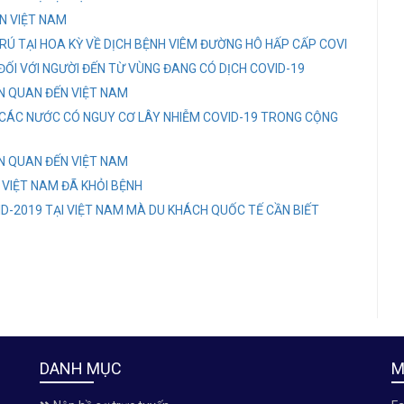
ẾN VIỆT NAM
RÚ TẠI HOA KỲ VỀ DỊCH BỆNH VIÊM ĐƯỜNG HÔ HẤP CẤP COVI
ỐI VỚI NGƯỜI ĐẾN TỪ VÙNG ĐANG CÓ DỊCH COVID-19
ÊN QUAN ĐẾN VIỆT NAM
CÁC NƯỚC CÓ NGUY CƠ LÂY NHIỄM COVID-19 TRONG CỘNG
ÊN QUAN ĐẾN VIỆT NAM
 VIỆT NAM ĐÃ KHỎI BỆNH
D-2019 TẠI VIỆT NAM MÀ DU KHÁCH QUỐC TẾ CẦN BIẾT
DANH MỤC
M