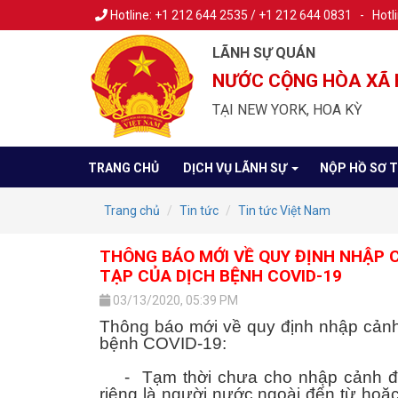
Hotline: +1 212 644 2535 / +1 212 644 0831 - Hotl
LÃNH SỰ QUÁN
NƯỚC CỘNG HÒA XÃ 
TẠI NEW YORK, HOA KỲ
TRANG CHỦ
DỊCH VỤ LÃNH SỰ
NỘP HỒ SƠ 
Trang chủ
Tin tức
Tin tức Việt Nam
THÔNG BÁO MỚI VỀ QUY ĐỊNH NHẬP 
TẠP CỦA DỊCH BỆNH COVID-19
03/13/2020, 05:39 PM
Thông báo mới về quy định nhập cảnh
bệnh COVID-19:
- Tạm thời chưa cho nhập cảnh đối v
riêng là người nước ngoài đến từ ho