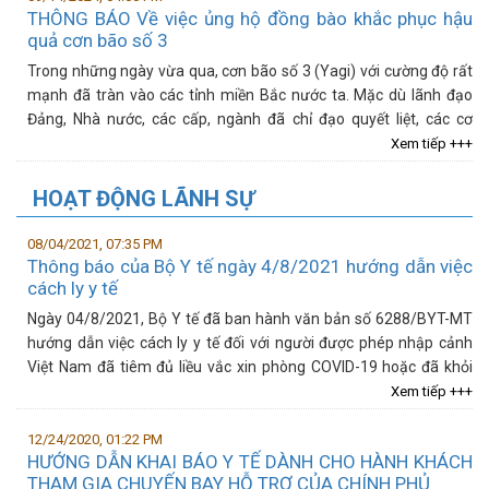
THÔNG BÁO Về việc ủng hộ đồng bào khắc phục hậu
quả cơn bão số 3
Trong những ngày vừa qua, cơn bão số 3 (Yagi) với cường độ rất
mạnh đã tràn vào các tỉnh miền Bắc nước ta. Mặc dù lãnh đạo
Đảng, Nhà nước, các cấp, ngành đã chỉ đạo quyết liệt, các cơ
quan, đơn...
Xem tiếp +++
HOẠT ĐỘNG LÃNH SỰ
08/04/2021, 07:35 PM
Thông báo của Bộ Y tế ngày 4/8/2021 hướng dẫn việc
cách ly y tế
Ngày 04/8/2021, Bộ Y tế đã ban hành văn bản số 6288/BYT-MT
hướng dẫn việc cách ly y tế đối với người được phép nhập cảnh
Việt Nam đã tiêm đủ liều vắc xin phòng COVID-19 hoặc đã khỏi
bệnh...
Xem tiếp +++
12/24/2020, 01:22 PM
HƯỚNG DẪN KHAI BÁO Y TẾ DÀNH CHO HÀNH KHÁCH
THAM GIA CHUYẾN BAY HỖ TRỢ CỦA CHÍNH PHỦ