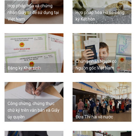
Hợp pháp hóa và chứng
nhận Giấy tờ để sử dụng tại
Hợp pháp hóa Hồ sơ Đăng
Việt Nam
ký Kết hôn
Chứng nhận Người có
Đăng ký Khai sinh
Nguồn gốc Việt Nam
Công chứng, chứng thực
chữ ký trên văn bản và Giấy
ủy quyền
Đưa Thi hài về nước