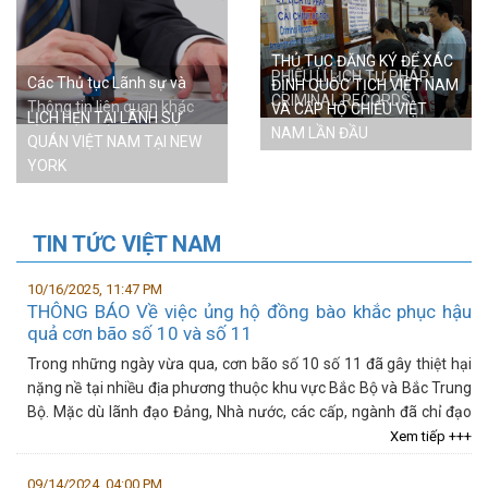
THỦ TỤC ĐĂNG KÝ ĐỂ XÁC
PHIẾU LÍ LỊCH TƯ PHÁP-
Các Thủ tục Lãnh sự và
ĐỊNH QUỐC TỊCH VIỆT NAM
CRIMINAL RECORDS
Thông tin liên quan khác
VÀ CẤP HỘ CHIẾU VIỆT
LỊCH HẸN TẠI LÃNH SỰ
NAM LẦN ĐẦU
QUÁN VIỆT NAM TẠI NEW
YORK
TIN TỨC VIỆT NAM
10/16/2025, 11:47 PM
THÔNG BÁO Về việc ủng hộ đồng bào khắc phục hậu
quả cơn bão số 10 và số 11
Trong những ngày vừa qua, cơn bão số 10 số 11 đã gây thiệt hại
nặng nề tại nhiều địa phương thuộc khu vực Bắc Bộ và Bắc Trung
Bộ. Mặc dù lãnh đạo Đảng, Nhà nước, các cấp, ngành đã chỉ đạo
quyết...
Xem tiếp +++
09/14/2024, 04:00 PM