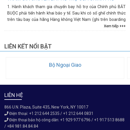
1. Hành khách tham gia chuyến bay hỗ trợ của Chính phủ BẮT
BUỘC phải tiến hành khai báo y tế. Sau khi có số ghế chính thức
trên tàu bay của hãng Hàng không Việt Nam (ghi trên boarding
card với điểm...
Xem tiếp +++
LIÊN KẾT NỔI BẬT
Bộ Ngoại Giao
LIÊN HỆ
866 U.N. Plaza, Suite 435, New York, NY 10017
Điện thoại: +1 212 644 2535 / +1 212 644 0831
Điện thoại bảo hộ công dân: +1 929 977 6796 / +1 917 513 8688
/ +84 981.84.84.84