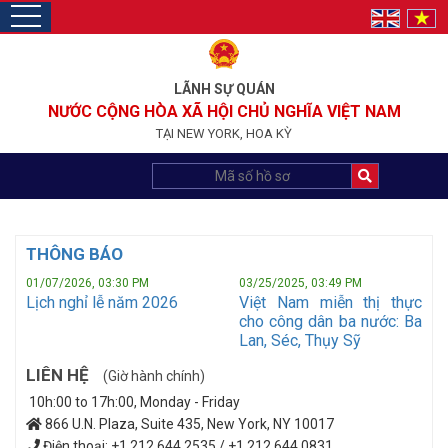
toggle
navigation
LÃNH SỰ QUÁN
NƯỚC CỘNG HÒA XÃ HỘI CHỦ NGHĨA VIỆT NAM
TẠI NEW YORK, HOA KỲ
THÔNG BÁO
01/07/2026, 03:30 PM
03/25/2025, 03:49 PM
Lịch nghỉ lễ năm 2026
Việt Nam miễn thị thực
cho công dân ba nước: Ba
Lan, Séc, Thụy Sỹ
LIÊN HỆ
(Giờ hành chính)
10h:00 to 17h:00, Monday - Friday
866 U.N. Plaza, Suite 435, New York, NY 10017
Điện thoại: +1 212 644 2535 / +1 212 644 0831